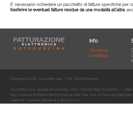
E' necessario richiedere un pacchetto di fatture specifiche per c
trasferire le eventuali fatture residue da una modalità all'altra
, an
Info
Chi siamo
Contattaci
L
Copyright 2026 - Zucchetti spa - Tutti i Diritti Riservati
Zucchetti S.p.a. società ad azionista unico - Piazza Mino Zucchetti, 1 - 2690
Reg. Imprese di Milano Monza Brianza Lodi, Cod. Fisc. e P.Iva 05006900962
1458208 - Capitale Sociale € 6.300.000 i.v.