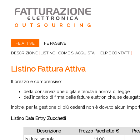
FE ATTIVE
FE PASSIVE
DESCRIZIONE
|
LISTINO
|
COME SI ACQUISTA
|
HELP E CONTATTI
|
Listino Fattura Attiva
Il prezzo è comprensivo:
della conservazione digitale tenuta a norma di legge.
dell'incarico di firma delle fatture elettroniche, se delegat
Inoltre, per la gestione di più cedenti non è dovuto alcun import
Listino Data Entry Zucchetti
Descrizione
Prezzo Pacchetto €
Pre
Fattura singola
14,00